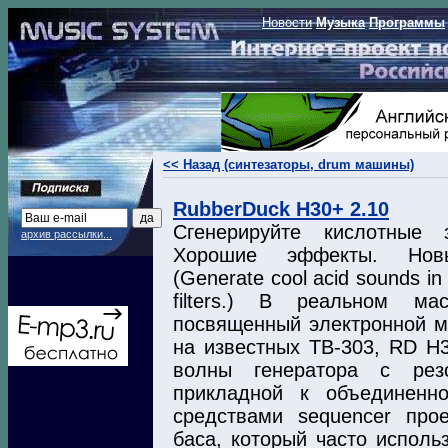
Новости
Музыка
Программы
<< Назад (синтезаторы, drum машины)
RubberDuck H30+ 2.10
Сгенерируйте кислотные
архив рассылки...
Хорошие эффекты. Нов
(Generate cool acid sounds in 
filters.) В реальном ма
посвященный электронной м
на известных TB-303, RD H3
волны генератора c резо
прикладной к объединенн
средствами sequencer прое
баса, который часто исполь