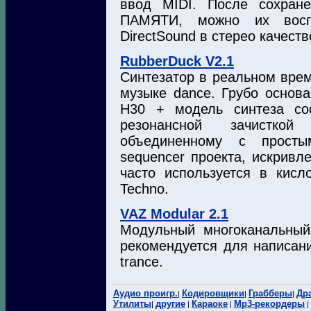
ввод MIDI. После сохра
ПАМЯТИ, можно их воспр
DirectSound в стерео качеств
RubberDuck V2.1
Синтезатор в реальном вре
музыке dance. Грубо основ
H30 + модель синтеза со
резонансной зачистко
объединенному c просты
sequencer проекта, искривл
часто используется в кисл
Techno.
VAZ Modular 2.1
Модульный многоканальный 
рекомендуется для написани
trance.
Аудио проигр.
Кодировщики
Грабберы
Др
|
|
|
Утилиты
другие
Караоке
Mp3-рекордеры
|
|
|
|