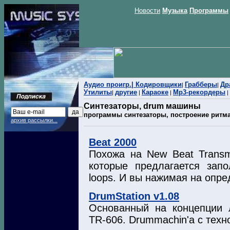
Новости
Музыка
Программы
Аудио проигр.|
Кодировщики
Грабберы
Др
|
|
Утилиты
другие
Караоке
Mp3-рекордеры
|
|
|
|
Синтезаторы, drum машины
программы синтезаторы, построение ритм
архив рассылки...
Beat 2000
Похожа на New Beat Transm
которые предлагается запо
loops. И вы нажимая на опре
DrumStation v1.08
Основанный на концепции 
TR-606. Drummachin'a c техн