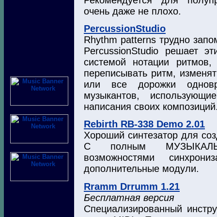
очень даже не плохо.
PercussionStudio
Rhythm patterns трудно запо
PercussionStudio решает э
системой нотации ритмов,
переписывать ритм, изменять
или все дорожки одновр
музыкантов, использующ
написания своих композиций
Rebirth RB-338 Demo 2.01
Хороший синтезатор для созда
С полным МУЗЫКАЛ
возможностями синхрон
дополнительные модули.
Rramm Drrumm 1.21
Бесплатная версия
Специализированный инстру