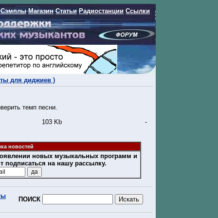
Сэмплы
Магазин
Статьи
Радиостанции
Ссылки
иты для диджиев )
верить темп песни.
103 Kb
-
ка новостей
 появлении новых музыкальных программ и
ит подписаться на нашу рассылку.
ты
ПОИСК