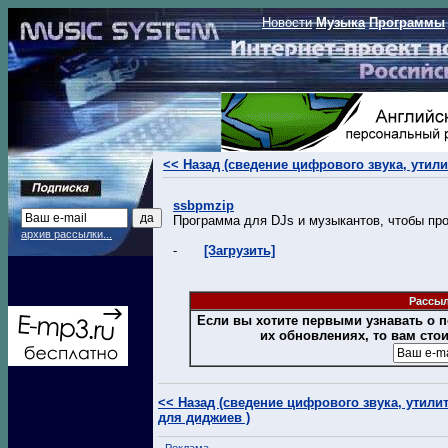
Новости
Музыка
Программы
<< Назад (сведение цифрового звука, утил
ssbpmzip
Программа для DJs и музыкантов, чтобы про
архив рассылки...
-
[Загрузить]
Рассыл
Если вы хотите первыми узнавать о
их обновлениях, то вам сто
<< Назад (сведение цифрового звука, утили
для диджиев )